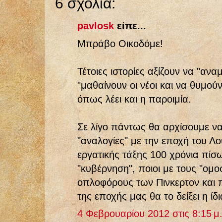
6 σχόλια:
pavlosk
είπε...
Μπράβο Οικοδόμε!
Τέτοιες ιστορίες αξίζουν να "ανα
"μαθαίνουν οι νέοι και να θυμούντ
όπως λέει και η παροιμία.
Σε λίγο πάντως θα αρχίσουμε ν
"αναλογίες" με την εποχή του Λο
εργατικής τάξης 100 χρόνια πίσω.
"κυβέρνηση", ποιοι με τους "ομ
οπλοφόρους των Πινκερτον και π
της εποχής μας θα το δείξει η ίδ
4 Φεβρουαρίου 2012 στις 8:15 μ