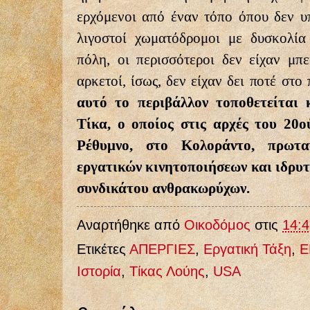
ερχόμενοι από έναν τόπο όπου δεν υπ
λιγοστοί χωματόδρομοι με δυσκολία
πόλη, οι περισσότεροι δεν είχαν μπε
αρκετοί, ίσως, δεν είχαν δει ποτέ στο
αυτό το περιβάλλον τοποθετείται 
Τίκα, ο οποίος στις αρχές του 20
Ρέθυμνο, στο Κολοράντο, πρωτα
εργατικών κινητοποιήσεων και ιδρυ
συνδικάτου ανθρακωρύχων.
Αναρτήθηκε από
Οικοδόμος
στις
14:4
Ετικέτες
ΑΠΕΡΓΙΕΣ
,
Εργατική Τάξη
,
Ε
Ιστορία
,
Τίκας Λούης
,
USA