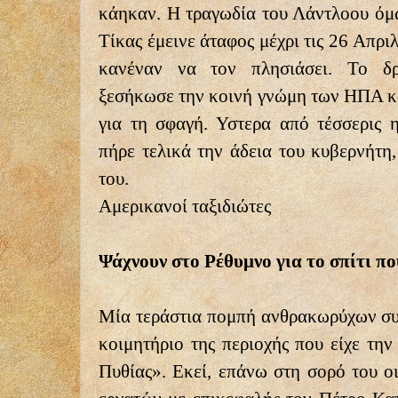
κάηκαν. Η τραγωδία του Λάντλοου όμως
Τίκας έμεινε άταφος μέχρι τις 26 Απρι
κανέναν να τον πλησιάσει. Το δ
ξεσήκωσε την κοινή γνώμη των ΗΠΑ κα
για τη σφαγή. Υστερα από τέσσερις 
πήρε τελικά την άδεια του κυβερνήτη,
του.
Αμερικανοί ταξιδιώτες
Ψάχνουν στο Ρέθυμνο για το σπίτι π
Μία τεράστια πομπή ανθρακωρύχων συ
κοιμητήριο της περιοχής που είχε την
Πυθίας». Εκεί, επάνω στη σορό του ο