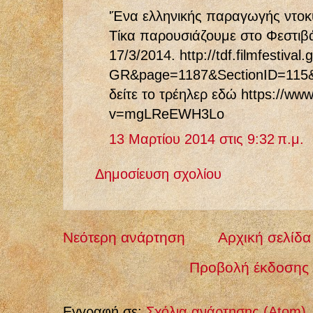
'Ένα ελληνικής παραγωγής ντοκ
Τίκα παρουσιάζουμε στο Φεστιβ
17/3/2014. http://tdf.filmfestival
GR&page=1187&SectionID=115
δείτε το τρέηλερ εδώ https://w
v=mgLReEWH3Lo
13 Μαρτίου 2014 στις 9:32 π.μ.
Δημοσίευση σχολίου
Νεότερη ανάρτηση
Αρχική σελίδα
Προβολή έκδοσης 
Εγγραφή σε:
Σχόλια ανάρτησης (Atom)