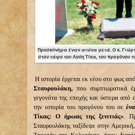
Προσκύνημα έναν αιώνα μετά. Ο κ. Γιώ
στον τάφο του Λούη Τίκα, του προγόνου 
Η ιστορία έρχεται εκ νέου στο φως από
Σταυρουλάκη,
που συμπτωματικά έμ
γεγονότα της εποχής και ύστερα από 
την ιστορία του προγόνου του σε
έν
Τίκας: Ο ήρωας της ξενιτιάς»
. Π
Σταυρουλάκης ταξίδεψε στην Αμερική,
Τρινιτάν στο Κολοράντο, όπου διαπί