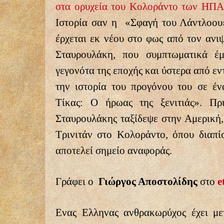
στα ορυχεία του Κολοράντο των ΗΠΑ
Ιστορία σαν η
«Σφαγή του Λάντλοο
έρχεται εκ νέου στο φως από τον ανι
Σταυρουλάκη, που συμπτωματικά έμ
γεγονότα της εποχής και ύστερα από ε
την ιστορία του προγόνου του σε έν
Τίκας: Ο ήρωας της ξενιτιάς». Πρ
Σταυρουλάκης ταξίδεψε στην Αμερική,
Τρινιτάν στο Κολοράντο, όπου διαπί
αποτελεί σημείο αναφοράς.
Γράφει ο
Γιώργος Αποστολίδης
στο
e
Ενας Ελληνας ανθρακωρύχος έχει με